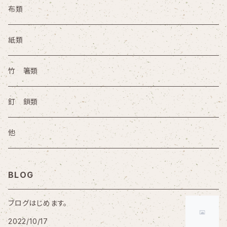
円座 手桶 路地草履
水屋壺 茶巾盥
炭取
布類
火鉢 手あぶり その他
灰器
紙類
竹 箸類
釘 鎖類
他
BLOG
ブログはじめます。
2022/10/17