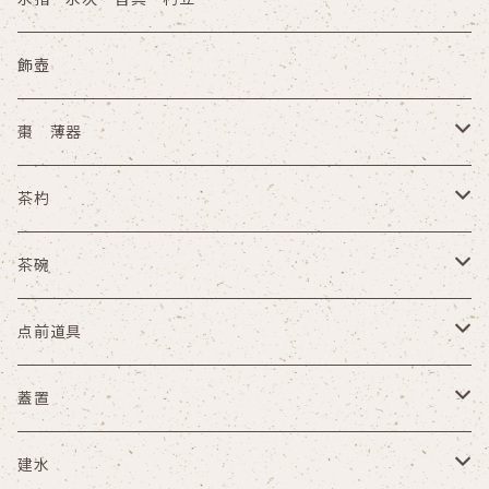
水指
飾壺
水次
棗 薄器
皆具
木箱
茶杓
杓立
その他
木箱
茶碗
その他
木箱
点前道具
その他
盆
蓋置
天目台 貴人台
木箱
建水