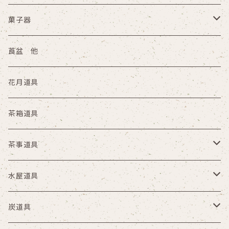
茶通箱
その他
木箱
菓子器
その他
縁高
莨盆 他
陶器
花月道具
塗物 その他
茶箱道具
茶事道具
懐石具
水屋道具
夜咄
茶掃箱 茶漏斗 茶漉
炭道具