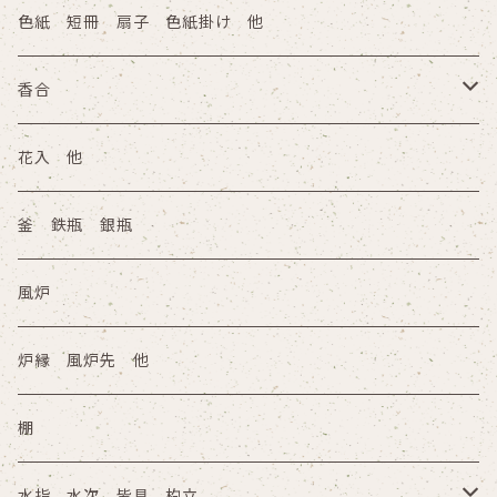
色紙 短冊 扇子 色紙掛け 他
香合
陶器
花入 他
木箱
塗物 その他
釜 鉄瓶 銀瓶
その他
木箱
風炉
その他
炉縁 風炉先 他
棚
水指 水次 皆具 杓立