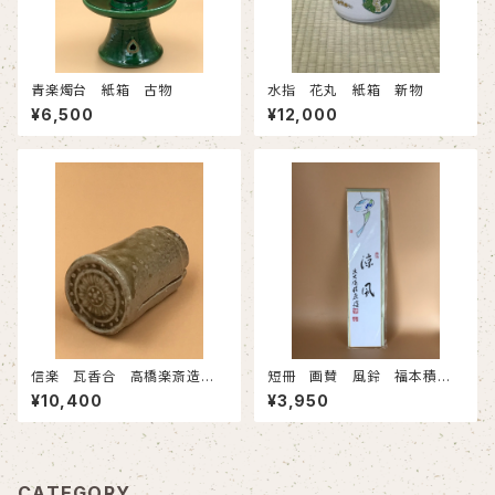
青楽燭台 紙箱 古物
水指 花丸 紙箱 新物
¥6,500
¥12,000
信楽 瓦香合 高橋楽斎造
短冊 画賛 風鈴 福本積應
共箱 新物
筆 新物
¥10,400
¥3,950
CATEGORY