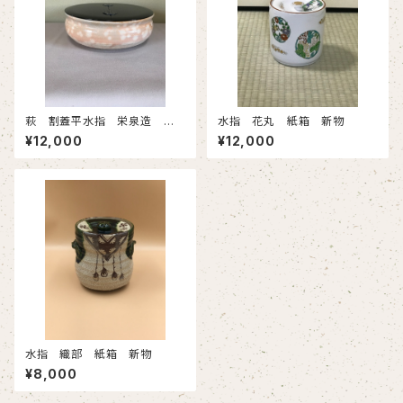
萩 割蓋平水指 栄泉造 共
水指 花丸 紙箱 新物
箱 古物
¥12,000
¥12,000
水指 織部 紙箱 新物
¥8,000