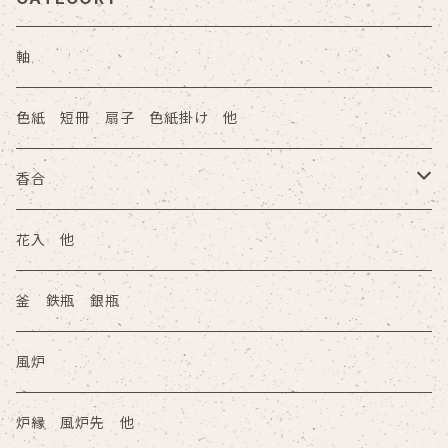
軸
色紙 短冊 扇子 色紙掛け 他
香合
陶器
花入 他
木箱
塗物 その他
釜 鉄瓶 銀瓶
その他
木箱
風炉
その他
炉縁 風炉先 他