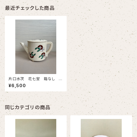
最近チェックした商品
片口水次 花七宝 箱なし 古
物
¥6,500
同じカテゴリの商品