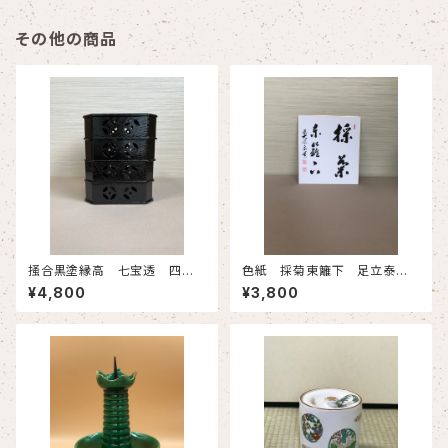
その他の商品
掻合黒塗縁高 七宝透 四
色紙 採菊東籬下 足立泰道
段 木製ウレタン 紙箱 古物
筆 タトウ入 新物
¥4,800
¥3,800