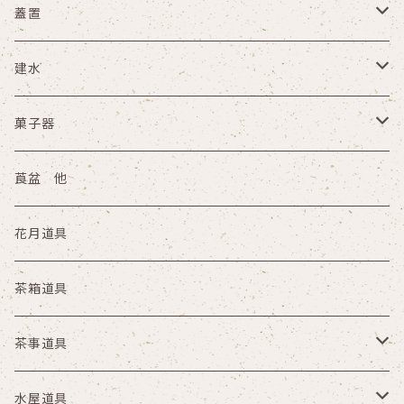
その他
盆
蓋置
天目台 貴人台
木箱
建水
茶通箱
その他
木箱
菓子器
その他
縁高
莨盆 他
陶器
花月道具
塗物 その他
茶箱道具
茶事道具
懐石具
水屋道具