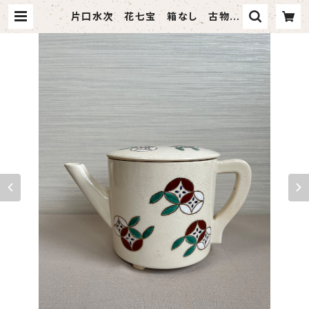
片口水次 花七宝 箱なし 古物 |
茶道具 静月堂