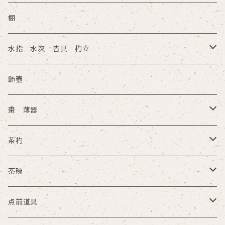
棚
水指 水次 皆具 杓立
水指
飾壺
水次
棗 薄器
皆具
木箱
茶杓
杓立
その他
木箱
茶碗
その他
木箱
点前道具