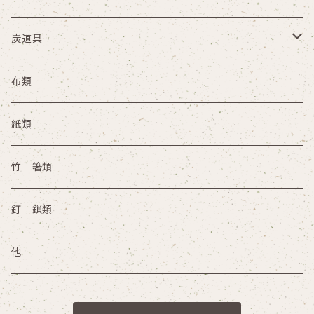
夜咄
茶掃箱 茶漏斗 茶漉
炭道具
円座 手桶 路地草履
水屋壺 茶巾盥
炭取
布類
火鉢 手あぶり その他
灰器
紙類
竹 箸類
釘 鎖類
他