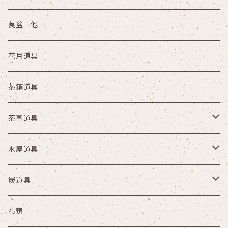
その他
縁高
莨盆 他
陶器
花月道具
塗物 その他
茶箱道具
茶事道具
懐石具
水屋道具
夜咄
茶掃箱 茶漏斗 茶漉
炭道具
円座 手桶 路地草履
水屋壺 茶巾盥
炭取
布類