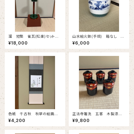
溜 短檠 雀瓦(松楽)セット
山水絵火鉢(手焙) 箱なし 古
短檠箱なし 雀瓦ボール箱 古
物
¥18,000
¥6,000
物
色紙 千古秋 秋草の絵画
正法寺箸洗 五客 木製漆
賛 福本積應筆 タトウ入 新
塗 紙箱 古物
¥4,200
¥9,800
物