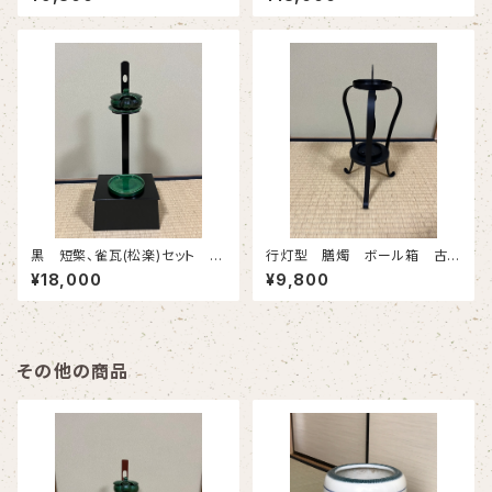
物
黒 短檠、雀瓦(松楽)セット 短
行灯型 膳燭 ボール箱 古
檠箱無し、雀瓦ボール箱 古物
物
¥18,000
¥9,800
その他の商品