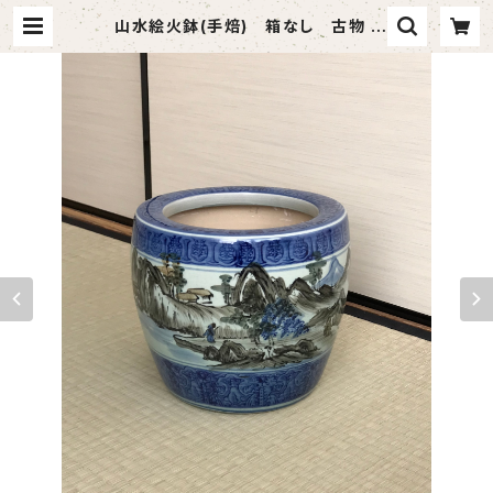
山水絵火鉢(手焙) 箱なし 古物 |
茶道具 静月堂