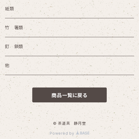
火鉢 手あぶり その他
灰器
紙類
竹 箸類
釘 鎖類
他
商品一覧に戻る
© 茶道具 静月堂
Powered by