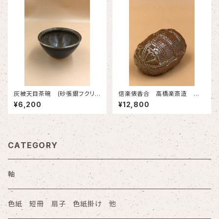
灰被天目茶碗 (砂張銀フクリン
信楽俵香合 高橋楽斎造 共
付) 万代草山造 化粧箱 新物
箱 新物
¥6,200
¥12,800
CATEGORY
軸
色紙 短冊 扇子 色紙掛け 他