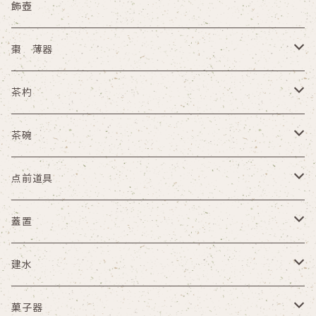
水指
飾壺
水次
棗 薄器
皆具
木箱
茶杓
杓立
その他
木箱
茶碗
その他
木箱
点前道具
その他
盆
蓋置
天目台 貴人台
木箱
建水
茶通箱
その他
木箱
菓子器