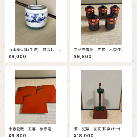
山水絵火鉢(手焙) 箱なし 古
正法寺箸洗 五客 木製漆
物
塗 紙箱 古物
¥6,000
¥9,800
小吸物膳 五客 象彦造 共
溜 短檠 雀瓦(松楽)セット
箱 古物
短檠箱なし 雀瓦ボール箱 古
¥9,800
¥18,000