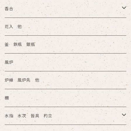
香合
陶器
花入 他
木箱
塗物 その他
釜 鉄瓶 銀瓶
その他
木箱
風炉
その他
炉縁 風炉先 他
棚
水指 水次 皆具 杓立