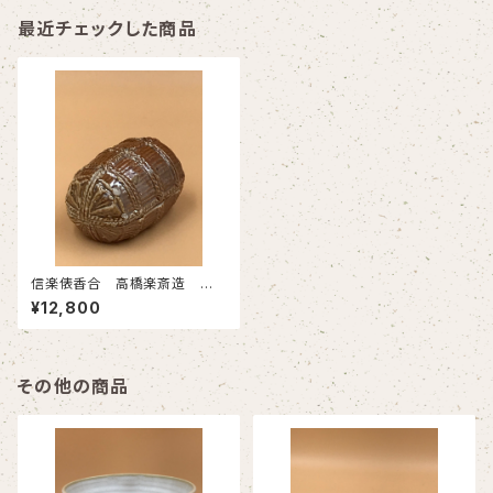
最近チェックした商品
信楽俵香合 高橋楽斎造 共
箱 新物
¥12,800
その他の商品