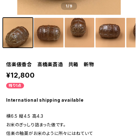
1
/9
信楽俵香合 高橋楽斎造 共箱 新物
¥12,800
残り1点
International shipping available
横6.5 縦4.5 高4.3
お米のぎっしり詰まった俵です。
信楽の釉薬がお米のように所々にはねていて