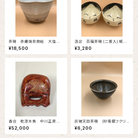
茶碗 赤膚焼奈良絵 大塩昭
汲出 百福茶碗 (二客入) 紙
山造 共箱 古物
箱 新物
¥18,500
¥3,280
香合 乾漆木魚 中川正斉
灰被天目茶碗 (砂張銀フクリン
造 共箱 新物
付) 万代草山造 化粧箱 新物
¥52,000
¥6,200