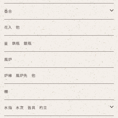
香合
陶器
花入 他
木箱
塗物 その他
釜 鉄瓶 銀瓶
その他
木箱
風炉
その他
炉縁 風炉先 他
棚
水指 水次 皆具 杓立