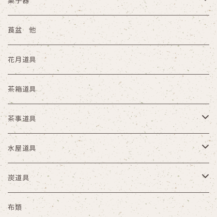
菓子器
その他
縁高
莨盆 他
陶器
花月道具
塗物 その他
茶箱道具
茶事道具
懐石具
水屋道具
夜咄
茶掃箱 茶漏斗 茶漉
炭道具
円座 手桶 路地草履
水屋壺 茶巾盥
炭取
布類