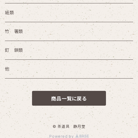
火鉢 手あぶり その他
灰器
紙類
竹 箸類
釘 鎖類
他
商品一覧に戻る
© 茶道具 静月堂
Powered by