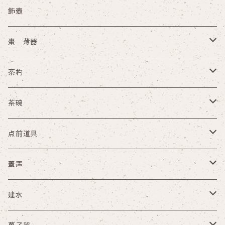
水指
飾壺
水次
棗 薄器
皆具
木箱
茶杓
杓立
その他
木箱
茶碗
その他
木箱
点前道具
その他
盆
蓋置
天目台 貴人台
木箱
建水
茶通箱
その他
木箱