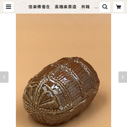
信楽俵香合 高橋楽斎造 共箱 新
物 | 茶道具 静月堂