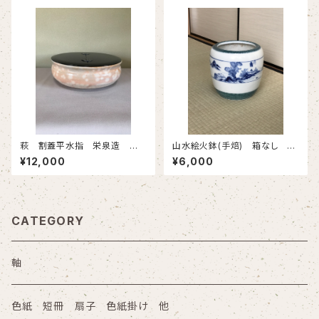
萩 割蓋平水指 栄泉造 共
山水絵火鉢(手焙) 箱なし 古
箱 古物
物
¥12,000
¥6,000
CATEGORY
軸
色紙 短冊 扇子 色紙掛け 他